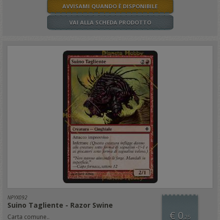
AVVISAMI QUANDO È DISPONIBILE
VAI ALLA SCHEDA PRODOTTO
NPYX092
Suino Tagliente - Razor Swine
€ 0
Carta comune..
,25