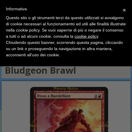
SCEGLI
×
Informativa
CATEGORIA
×
Questo sito o gli strumenti terzi da questo utilizzati si avvalgono
HOME
Magic The Gathering
Carte Singole
Nuova Phyrexia
di cookie necessari al funzionamento ed utili alle finalità illustrate
Ciao a tutti, il negozio sarà chiuso dal 9/08 al 24/08
Rosse
Rissa a Randellate - Bludgeon Brawl
nella cookie policy. Se vuoi saperne di più o negare il consenso
compreso.
a tutti o ad alcuni cookie, consulta la
cookie policy
.
Tutti gli ordini effettuati dopo le 15:00 del 07/08 verranno
Bianche
Blu
Nere
Rosse
Verdi
spediti a partire dal giorno 25/08.
Chiudendo questo banner, scorrendo questa pagina, cliccando
Multicolore, Artefatti e Terre
su un link o proseguendo la navigazione in altra maniera,
Buone vacanze a tutti dallo staff di Pianeta Hobby
acconsenti all’uso dei cookie.
Rissa a Randellate -
Bludgeon Brawl