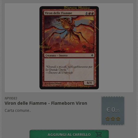
NPYX083
Viron delle Fiamme - Flameborn Viron
€ 0
Carta comune..
,25
AGGIUNGI AL CARRELLO