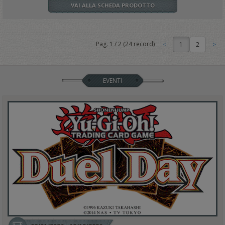
VAI ALLA SCHEDA PRODOTTO
Pag.
1
/
2
(
24
record)
1
EVENTI