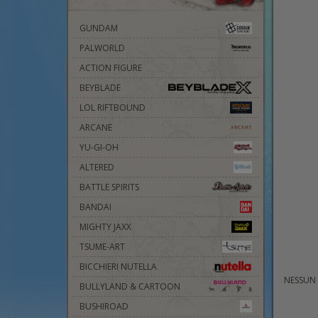
GUNDAM
PALWORLD
ACTION FIGURE
BEYBLADE
LOL RIFTBOUND
ARCANE
YU-GI-OH
ALTERED
BATTLE SPIRITS
BANDAI
MIGHTY JAXX
TSUME-ART
BICCHIERI NUTELLA
NESSUN
BULLYLAND & CARTOON
BUSHIROAD