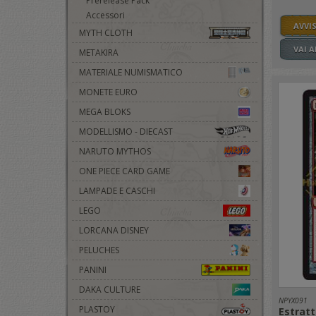
Prerelease Pack
Accessori
AVVI
MYTH CLOTH
VAI 
METAKIRA
MATERIALE NUMISMATICO
MONETE EURO
MEGA BLOKS
MODELLISMO - DIECAST
NARUTO MYTHOS
ONE PIECE CARD GAME
LAMPADE E CASCHI
LEGO
LORCANA DISNEY
PELUCHES
PANINI
DAKA CULTURE
NPYX091
PLASTOY
Estratt