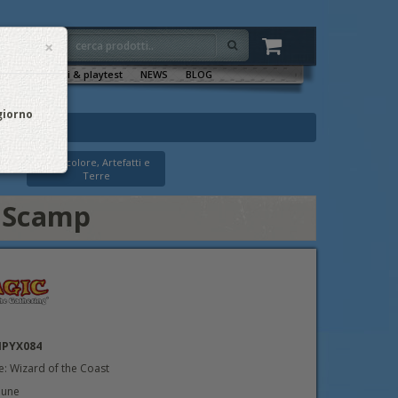
×
VENTI
Sala tornei & playtest
NEWS
BLOG
 giorno
Multicolore, Artefatti e
Terre
e Scamp
NPYX084
e: Wizard of the Coast
mune