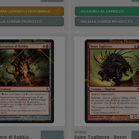
SAMI QUANDO È DISPONIBILE
AGGIUNGI AL CARRELLO
ALLA SCHEDA PRODOTTO
VAI ALLA SCHEDA PRODOTTO
NPYX092
ore di Rabbia -
Suino Tagliente - Razor