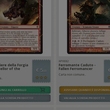
NPYX082
iere della Forgia
Ferromante Caduto -
ellor of the
Fallen Ferromancer
€ 5
,00
Carta non comune..
..
UNGI AL CARRELLO
AVVISAMI QUANDO È DISPONIBIL
ALLA SCHEDA PRODOTTO
VAI ALLA SCHEDA PRODOTTO