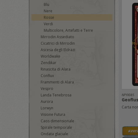
Blu
Nere
Rosse
Verdi
Multicolore, Artefatti e Terre
Mirrodin Assediato
Cicatrici di Mirrodin
Ascesa degli Eldrazi
Worldwake
Zendikar
Rinascita di Alara
Conflux
Frammenti di Alara
Vespro
Landa Tenebrosa
NPYX085
Geoflu
Aurora
Carta no
Lorwyn
Visione Futura
Caos dimensionale
Spirale temporale
AVVI
Ondata glaciale