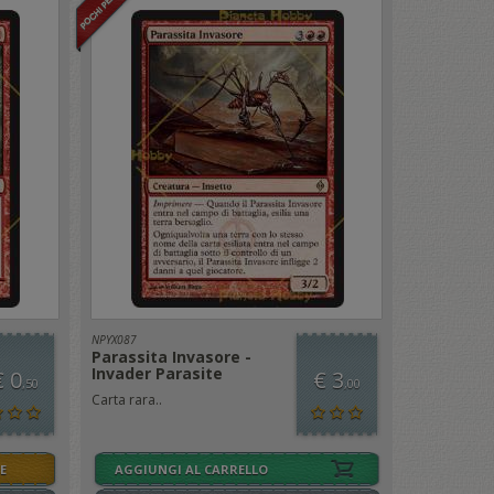
NPYX087
Parassita Invasore -
Invader Parasite
€ 0
€ 3
,50
,00
Carta rara..
E
AGGIUNGI AL CARRELLO