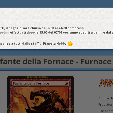
E
NOI VENDIAMO
CONTATTI E ORARI
SPEDIZIONI E COSTI
FIERE
E
cquistiamo
Chi Siamo
Vantaggi
Attività
Aiuto
Metodi di pagamento
EDI / REGISTRATI
tti, il negozio sarà chiuso dal 9/08 al 24/08 compreso.
 ordini effettuati dopo le 15:00 del 07/08 verranno spediti a partire dal
 Phyrexia
Rosse
Furfante della Fornace - Furnace Scamp
canze a tutti dallo staff di Pianeta Hobby
Nere
Rosse
Verdi
fante della Fornace - Furnac
Codice: 
Produttor
Carta co