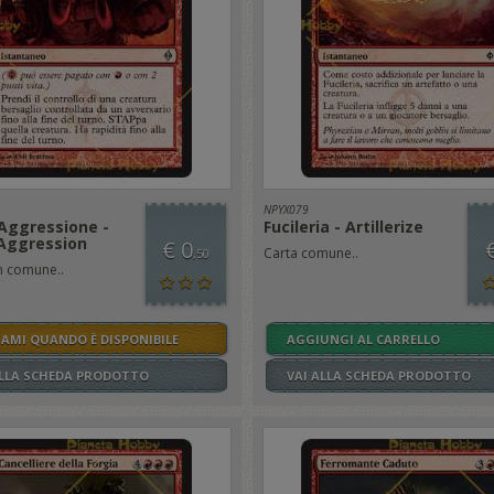
NPYX079
Aggressione -
Fucileria - Artillerize
 Aggression
€ 0
Carta comune..
,50
n comune..
SAMI QUANDO È DISPONIBILE
AGGIUNGI AL CARRELLO
ALLA SCHEDA PRODOTTO
VAI ALLA SCHEDA PRODOTTO