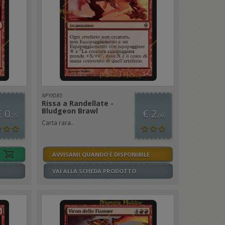
NPYX080
Rissa a Randellate -
Bludgeon Brawl
€ 0
€ 2
,25
,00
Carta rara..
AVVISAMI QUANDO È DISPONIBILE
VAI ALLA SCHEDA PRODOTTO