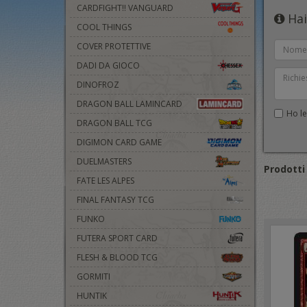
CARDFIGHT!! VANGUARD
Hai
COOL THINGS
COVER PROTETTIVE
DADI DA GIOCO
DINOFROZ
DRAGON BALL LAMINCARD
Ho let
DRAGON BALL TCG
DIGIMON CARD GAME
DUELMASTERS
Prodotti 
FATE LES ALPES
FINAL FANTASY TCG
FUNKO
FUTERA SPORT CARD
FLESH & BLOOD TCG
GORMITI
HUNTIK