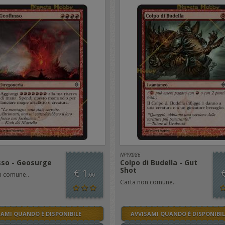
NPYX086
sso - Geosurge
Colpo di Budella - Gut
Shot
€ 1
n comune..
,00
Carta non comune..
SAMI QUANDO È DISPONIBILE
AVVISAMI QUANDO È DISPONIBIL