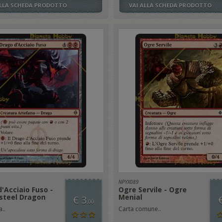
ALLA SCHEDA PRODOTTO
VAI ALLA SCHEDA PRODOTTO
NPYX089
'Acciaio Fuso -
Ogre Servile - Ogre
steel Dragon
Menial
€ 3
,00
..
Carta comune..