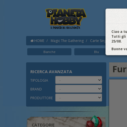
HOM
Noi A
ACC
Ciao a tu
Tutti gli
HOME
Magic The Gathering
Carte Singole
Nuova
25/08.
Buone va
Bianche
Blu
Fur
RICERCA
AVANZATA
TIPOLOGIA
BRAND
PRODUTTORE
CATEGORIE