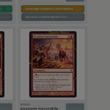
AVVISAMI QUANDO È DISPONIBILE
VAI ALLA SCHEDA PRODOTTO
NPYX093
Invasione Inesorabile -