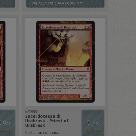
VAI ALLA SCHEDA PRODOTTO
NPYX090
Sacerdotessa di
Urabrask - Priest of
€ 0
€ 1
,25
,00
Urabrask
Carta non comune..