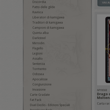
Discordia
VAI 
Patto delle gilde
Ravnica
Liberatori di kamigawa
Traditori di kamigawa
Campioni di kamigawa
Quinta alba
Darksteel
Mirrodin
Flagello
Legioni
Assalto
Sentenza
Tormento
Odissea
Apocalisse
Congiunzione
Invasione
NPYX088
Drago d
Carte Gradate
Molten
Fat Pack
Carta rara
Duel Decks - Edizioni Speciali