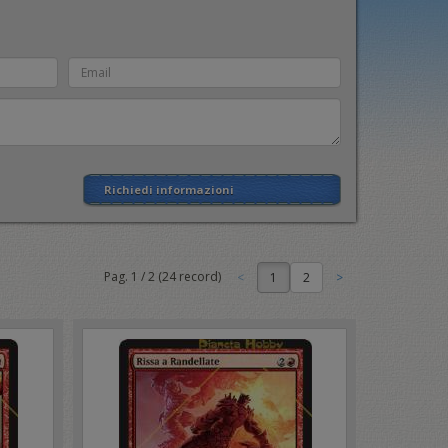
Richiedi informazioni
Pag.
1
/
2
(
24
record)
1