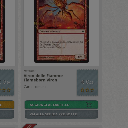
NPYX083
Viron delle Fiamme -
Flameborn Viron
€ 0
€ 0
,50
,25
Carta comune..
E
AGGIUNGI AL CARRELLO
VAI ALLA SCHEDA PRODOTTO