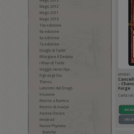
Magic 2013
Magic 2012
Magic 2011
Magic 2010
10a edizione
9a edizione
8a edizione
7a edizione
Draghi di Tarkir
Riforgiare il Destino
I Khan di Tarkir
Viaggio verso Nyx
NPYX081
Figli degli Dei
Cancell
Theros
- Chanc
Forge
Labirinto del Drago
Irruzione
Carta rara
Ritorno a Ravnica
Ritorno di Avacyn
AGGI
Ascesa Oscura
Innistrad
VAI 
Nuova Phyrexia
Bianche