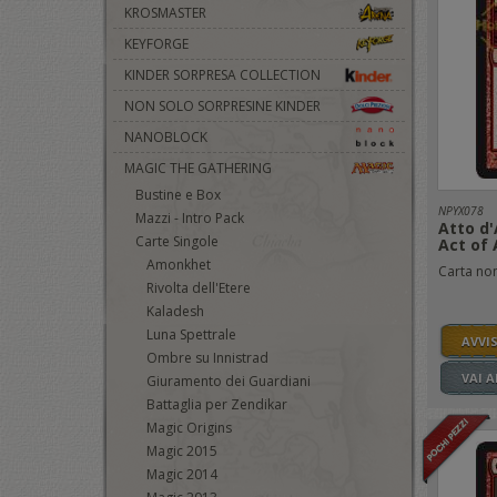
KROSMASTER
KEYFORGE
KINDER SORPRESA COLLECTION
NON SOLO SORPRESINE KINDER
NANOBLOCK
MAGIC THE GATHERING
Bustine e Box
NPYX078
Mazzi - Intro Pack
Atto d'
Carte Singole
Act of
Amonkhet
Carta no
Rivolta dell'Etere
Kaladesh
Luna Spettrale
AVVI
Ombre su Innistrad
VAI 
Giuramento dei Guardiani
Battaglia per Zendikar
Magic Origins
Magic 2015
Magic 2014