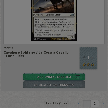
EMN033a
Cavaliere Solitario / La Cosa a Cavallo
- Lone Rider
€ 1
,00
..
AGGIUNGI AL CARRELLO
VAI ALLA SCHEDA PRODOTTO
Pag.
1
/
2
(
35
record)
1