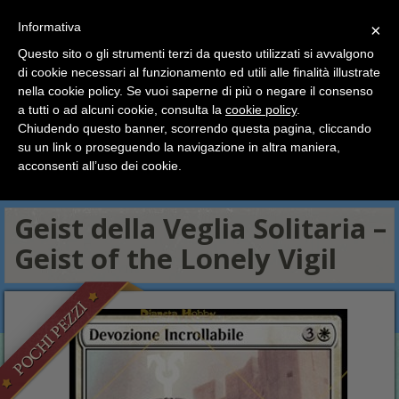
SCEGLI
×
Informativa
CATEGORIA
×
Questo sito o gli strumenti terzi da questo utilizzati si avvalgono
HOME
Magic The Gathering
Carte Singole
Luna Spettrale
di cookie necessari al funzionamento ed utili alle finalità illustrate
Ciao a tutti, il negozio sarà chiuso dal 9/08 al 24/08
Bianche
nella cookie policy. Se vuoi saperne di più o negare il consenso
compreso.
Geist della Veglia Solitaria – Geist of the Lonely Vigil
a tutti o ad alcuni cookie, consulta la
cookie policy
.
Tutti gli ordini effettuati dopo le 15:00 del 07/08 verranno
spediti a partire dal giorno 25/08.
Chiudendo questo banner, scorrendo questa pagina, cliccando
Incolore
Bianche
Blu
Nere
Rosse
Verdi
su un link o proseguendo la navigazione in altra maniera,
Buone vacanze a tutti dallo staff di Pianeta Hobby
Multicolore
acconsenti all’uso dei cookie.
Artefatti
Terre
Token – Segna Mostro
Geist della Veglia Solitaria –
Geist of the Lonely Vigil