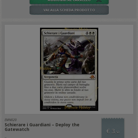
VAI ALLA SCHEDA PRODOTTO
EMN020
Schierare i Guardiani – Deploy the
Gatewatch
€ 3
,50
..