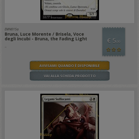
EMN015a
Bruna, Luce Morente / Brisela, Voce
degli Incubi - Bruna, the Fading Light
€ 5
,00
..
AVVISAMI QUANDO È DISPONIBILE
VAI ALLA SCHEDA PRODOTTO