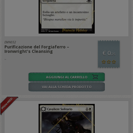
EMN032
Purificazione del Forgiaferro –
Ironwright's Cleansing
€ 0
,25
..
AGGIUNGI AL CARRELLO
VAI ALLA SCHEDA PRODOTTO