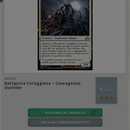
EMN018
Battipista Coraggiosa – Courageous
Outrider
€ 0
,50
..
AGGIUNGI AL CARRELLO
VAI ALLA SCHEDA PRODOTTO