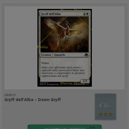
EMN019
Gryff dell'Alba – Dawn Gryff
€ 0
..
,25
AGGIUNGI AL CARRELLO