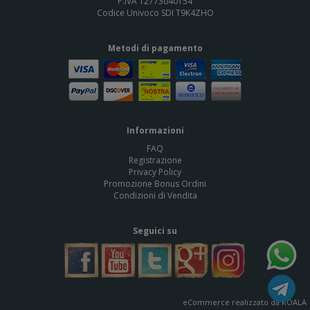
P.IVA 12773040154
Codice Univoco SDI T9K4ZHO
Metodi di pagamento
Informazioni
FAQ
Registrazione
Privacy Policy
Promozione Bonus Ordini
Condizioni di Vendita
Seguici su
eCommerce realizzato da KOALA