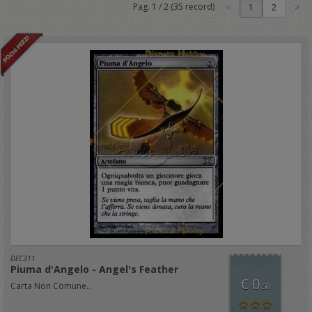
Pag.
1
/
2
(
35
record)
1
DEC311
Piuma d'Angelo - Angel's Feather
€ 0
Carta Non Comune..
,50