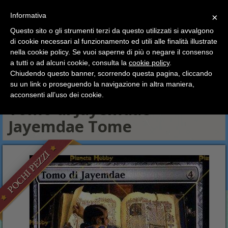
SCEGLI
×
Informativa
CATEGORIA
×
Questo sito o gli strumenti terzi da questo utilizzati si avvalgono
HOME
Magic The Gathering
Carte Singole
10a edizione
di cookie necessari al funzionamento ed utili alle finalità illustrate
Ciao a tutti, il negozio sarà chiuso dal 9/08 al 24/08
Artefatto
Tomo di Jayemdae - Jayemdae Tome
nella cookie policy. Se vuoi saperne di più o negare il consenso
compreso.
a tutti o ad alcuni cookie, consulta la
cookie policy
.
Tutti gli ordini effettuati dopo le 15:00 del 07/08 verranno
Bianche
Blu
Nere
Rosse
Verdi
Artefatto
Terre
spediti a partire dal giorno 25/08.
Chiudendo questo banner, scorrendo questa pagina, cliccando
su un link o proseguendo la navigazione in altra maniera,
Terre base
Buone vacanze a tutti dallo staff di Pianeta Hobby
acconsenti all’uso dei cookie.
Tomo di Jayemdae -
Jayemdae Tome