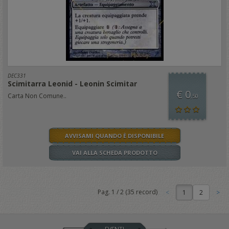
DEC331
Scimitarra Leonid - Leonin Scimitar
€ 0
Carta Non Comune..
,50
AVVISAMI QUANDO È DISPONIBILE
VAI ALLA SCHEDA PRODOTTO
Pag.
1
/
2
(
35
record)
1