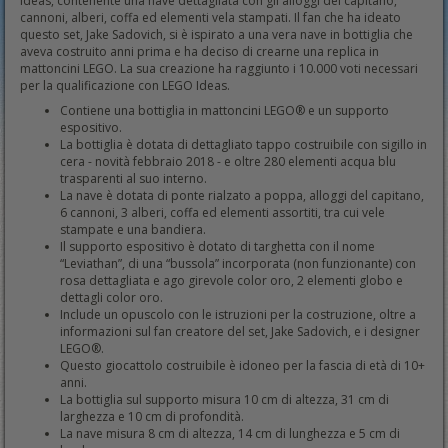
Ideas, contenente una nave dettagliata con gli alloggi del capitano,
cannoni, alberi, coffa ed elementi vela stampati. Il fan che ha ideato
questo set, Jake Sadovich, si è ispirato a una vera nave in bottiglia che
aveva costruito anni prima e ha deciso di crearne una replica in
mattoncini LEGO. La sua creazione ha raggiunto i 10.000 voti necessari
per la qualificazione con LEGO Ideas.
Contiene una bottiglia in mattoncini LEGO® e un supporto
espositivo.
La bottiglia è dotata di dettagliato tappo costruibile con sigillo in
cera - novità febbraio 2018 - e oltre 280 elementi acqua blu
trasparenti al suo interno.
La nave è dotata di ponte rialzato a poppa, alloggi del capitano,
6 cannoni, 3 alberi, coffa ed elementi assortiti, tra cui vele
stampate e una bandiera.
Il supporto espositivo è dotato di targhetta con il nome
“Leviathan”, di una “bussola” incorporata (non funzionante) con
rosa dettagliata e ago girevole color oro, 2 elementi globo e
dettagli color oro.
Include un opuscolo con le istruzioni per la costruzione, oltre a
informazioni sul fan creatore del set, Jake Sadovich, e i designer
LEGO®.
Questo giocattolo costruibile è idoneo per la fascia di età di 10+
anni.
La bottiglia sul supporto misura 10 cm di altezza, 31 cm di
larghezza e 10 cm di profondità.
La nave misura 8 cm di altezza, 14 cm di lunghezza e 5 cm di