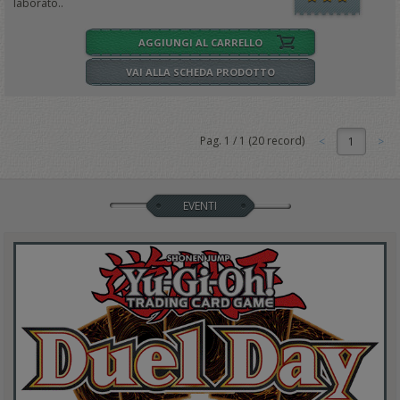
laborato..
AGGIUNGI AL CARRELLO
VAI ALLA SCHEDA PRODOTTO
Pag.
1
/
1
(
20
record)
1
EVENTI