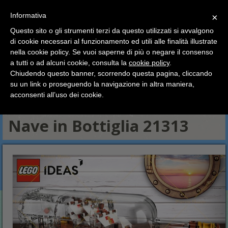
SCEGLI
×
Informativa
CATEGORIA
×
Questo sito o gli strumenti terzi da questo utilizzati si avvalgono
HOME
Lego
Lego Ideas - Cuusoo
Nave in Bottiglia 21313
di cookie necessari al funzionamento ed utili alle finalità illustrate
Ciao a tutti, il negozio sarà chiuso dal 9/08 al 24/08
nella cookie policy. Se vuoi saperne di più o negare il consenso
compreso.
Lego Minifigures
Lego Harry Potter e Fantastic Beast
a tutti o ad alcuni cookie, consulta la
cookie policy
.
Tutti gli ordini effettuati dopo le 15:00 del 07/08 verranno
Lego Dimensions
Lego Ideas - Cuusoo
Lego Architecture
spediti a partire dal giorno 25/08.
Chiudendo questo banner, scorrendo questa pagina, cliccando
su un link o proseguendo la navigazione in altra maniera,
Esclusive, Modulari ed Edizioni Speciali
Lego Polybag
Buone vacanze a tutti dallo staff di Pianeta Hobby
acconsenti all’uso dei cookie.
Cataloghi, Libri illustrati, Accessori
Nave in Bottiglia 21313