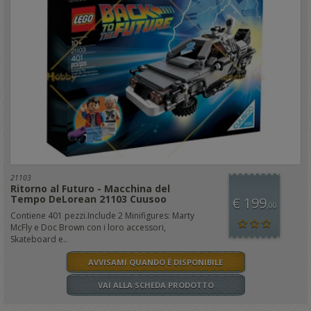
21103
Ritorno al Futuro - Macchina del
Tempo DeLorean 21103 Cuusoo
€ 199
,00
Contiene 401 pezzi.Include 2 Minifigures: Marty
McFly e Doc Brown con i loro accessori,
Skateboard e..
AVVISAMI QUANDO È DISPONIBILE
VAI ALLA SCHEDA PRODOTTO