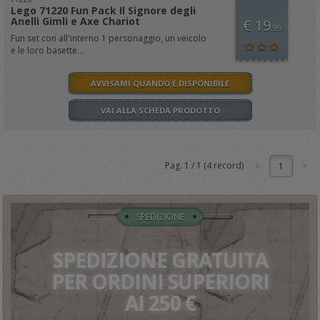
Lego 71220 Fun Pack Il Signore degli
Anelli Gimli e Axe Chariot
€ 19
,99
Fun set con all'interno 1 personaggio, un veicolo
e le loro basette...
AVVISAMI QUANDO È DISPONIBILE
VAI ALLA SCHEDA PRODOTTO
Pag.
1
/
1
(
4
record)
1
SPEDIZIONE
SPEDIZIONE GRATUITA
PER ORDINI SUPERIORI
AI 250 €