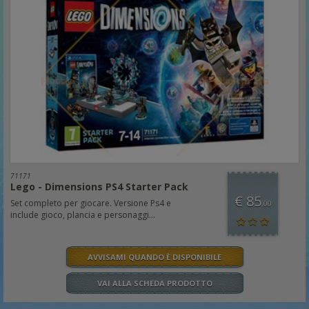
71171
Lego - Dimensions PS4 Starter Pack
€ 85
Set completo per giocare. Versione Ps4 e
,00
include gioco, plancia e personaggi...
AVVISAMI QUANDO È DISPONIBILE
VAI ALLA SCHEDA PRODOTTO