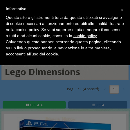
SCEGLI
×
Informativa
CATEGORIA
×
Questo sito o gli strumenti terzi da questo utilizzati si avvalgono
HOME
Lego
Lego Dimensions
di cookie necessari al funzionamento ed utili alle finalità illustrate
Ciao a tutti, il negozio sarà chiuso dal 9/08 al 24/08
nella cookie policy. Se vuoi saperne di più o negare il consenso
compreso.
Lego Minifigures
Lego Harry Potter e Fantastic Beast
a tutti o ad alcuni cookie, consulta la
cookie policy
.
Tutti gli ordini effettuati dopo le 15:00 del 07/08 verranno
Lego Dimensions
Lego Ideas - Cuusoo
Lego Architecture
spediti a partire dal giorno 25/08.
Chiudendo questo banner, scorrendo questa pagina, cliccando
su un link o proseguendo la navigazione in altra maniera,
Esclusive, Modulari ed Edizioni Speciali
Lego Polybag
Buone vacanze a tutti dallo staff di Pianeta Hobby
acconsenti all’uso dei cookie.
Cataloghi, Libri illustrati, Accessori
Lego Dimensions
Pag.
1
/
1
(
4
record)
1
GRIGLIA
LISTA