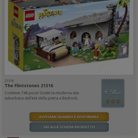
21316
The Flintstones 21316
€ 58
Contiene 748 pezzi! Goditi la moderna vita
,00
suburbana dell’età della pietra a Bedrock..
AVVISAMI QUANDO È DISPONIBILE
VAI ALLA SCHEDA PRODOTTO