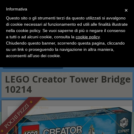
SCEGLI
×
Informativa
CATEGORIA
×
Questo sito o gli strumenti terzi da questo utilizzati si avvalgono
HOME
Lego
Lego Ideas - Cuusoo
di cookie necessari al funzionamento ed utili alle finalità illustrate
Ciao a tutti, il negozio sarà chiuso dal 9/08 al 24/08
LEGO Creator Tower Bridge 10214
nella cookie policy. Se vuoi saperne di più o negare il consenso
compreso.
a tutti o ad alcuni cookie, consulta la
cookie policy
.
Tutti gli ordini effettuati dopo le 15:00 del 07/08 verranno
Lego Minifigures
Lego Harry Potter e Fantastic Beast
spediti a partire dal giorno 25/08.
Chiudendo questo banner, scorrendo questa pagina, cliccando
Lego Dimensions
Lego Ideas - Cuusoo
Lego Architecture
su un link o proseguendo la navigazione in altra maniera,
Buone vacanze a tutti dallo staff di Pianeta Hobby
Esclusive, Modulari ed Edizioni Speciali
Lego Polybag
acconsenti all’uso dei cookie.
Cataloghi, Libri illustrati, Accessori
LEGO Creator Tower Bridge
10214