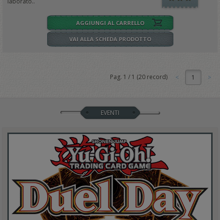
laborato..
AGGIUNGI AL CARRELLO
VAI ALLA SCHEDA PRODOTTO
Pag.
1
/
1
(
20
record)
1
EVENTI