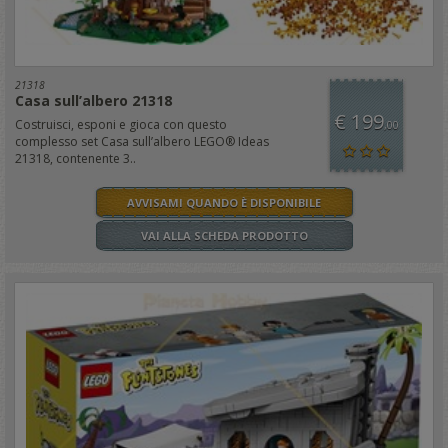
21318
Casa sull’albero 21318
€ 199
Costruisci, esponi e gioca con questo
,00
complesso set Casa sull’albero LEGO® Ideas
21318, contenente 3..
AVVISAMI QUANDO È DISPONIBILE
VAI ALLA SCHEDA PRODOTTO