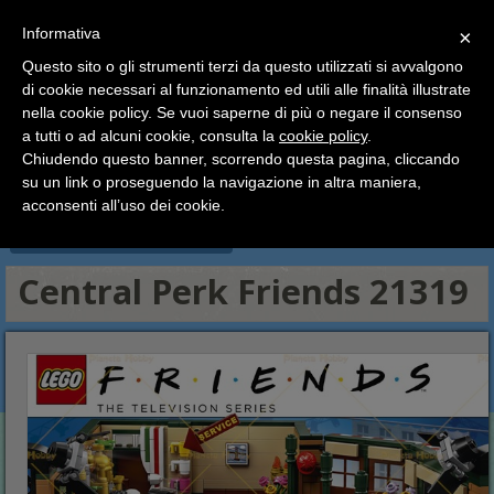
SCEGLI
×
Informativa
CATEGORIA
×
Questo sito o gli strumenti terzi da questo utilizzati si avvalgono
HOME
Lego
Lego Ideas - Cuusoo
di cookie necessari al funzionamento ed utili alle finalità illustrate
Ciao a tutti, il negozio sarà chiuso dal 9/08 al 24/08
Central Perk Friends 21319
nella cookie policy. Se vuoi saperne di più o negare il consenso
compreso.
a tutti o ad alcuni cookie, consulta la
cookie policy
.
Tutti gli ordini effettuati dopo le 15:00 del 07/08 verranno
Lego Minifigures
Lego Harry Potter e Fantastic Beast
spediti a partire dal giorno 25/08.
Chiudendo questo banner, scorrendo questa pagina, cliccando
Lego Dimensions
Lego Ideas - Cuusoo
Lego Architecture
su un link o proseguendo la navigazione in altra maniera,
Buone vacanze a tutti dallo staff di Pianeta Hobby
Esclusive, Modulari ed Edizioni Speciali
Lego Polybag
acconsenti all’uso dei cookie.
Cataloghi, Libri illustrati, Accessori
Central Perk Friends 21319