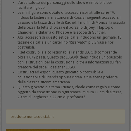
L’area salotto dei personaggi dello show è rimovibile per
facilitare il gioco.
Le minifigure sono dotate di accessori ispirati alle serie TV,
incluso la tastiera in mattoncini di Ross e i seguenti accessori: Il
vassoio e la tazza di caffè di Rachel, il muffin di Monica, la scatola
della pizza, la fetta di pizza e il borsello di Joey, il laptop di
Chandler, la chitarra di Phoebe e la scopa di Gunther.
Altri accessori di questo set del caffè includono un giornale, 15
tazzine da caffè e un cartellino “Riservato”, più 3 vasi e fiori
costruibili.
Il set costruibile e collezionabile Friends LEGO® comprende
oltre 1.079 pezzi. Questo set LEGO® Ideas include un opuscolo
con le istruzioni per la costruzione, oltre a informazioni sul fan
creatore del set e il designer LEGO.
Costruisci ed esponi questo giocattolo costruibile e
collezionabile di Friends oppure ricrea le tue scene preferite
della classica sitcom americana.
Questo giocattolo a tema Friends, ideale come regalo e come
oggetto da esposizione in ogni stanza, misura 11 cm di altezza,
29 cm di larghezza e 22 cm di profondità.
prodotto non acquistabile