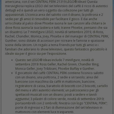
americana, con il set CENTRAL PERK 21319 LEGO® Ideas! Questa
meravigliosa replica LEGO del set televisivo del caffè è ricco di autentici
dettagli ed è quindi un vero oggetto da collezione per tutti gli
appassionati. L’iconica area del salotto con il divano, la poltrona e 2
sedie per gli amici è rimovibile per facilitare il gioco. E dai anche
un’occhiata al palco dove Phoebe suona le sue canzoni alla chitarra (e
dove Ross suona la sua tastiera e tutti, tranne Phoebe, pensano che sia
un disastro). Le 7 minifigure LEGO, novità di settembre 2019, di Ross,
Rachel, Chandler, Monica, Joey, Phoebe e del manager di CENTRAL PERK,
Gunther, sono dotate di accessori per ricreare le famose e spassose
scene della sitcom. Un regalo a tema Friends per tutti gli amici e i
familiari che adorano lo show televisivo, questo fantastico giocattolo è
ideale sia per il gioco sia per l’esposizione.
Questo set LEGO® Ideas include 7 minifigure, novità di
settembre 2019: Ross Geller, Rachel Green, Chandler Bing,
Monica Geller, Joey Tribbiani, Phoebe Buffay e Gunther.
Il giocattolo del caffè CENTRAL PERK contiene l’iconico salotto
con un divano, una poltrona, 2 sedie e un tavolo; area del
bancone con macchina da caffè in mattoncini, bancone,
registratore di cassa, barattolo di biscotti con 2 biscotti, cartello
del menu e altri autentici elementi; un palcoscenico per gli
spettacoli musicali con un divano; posti a sedere e tavoli
aggiuntivi; 3 pilastri di colore verde, novità di settembre 2019;
portaombrelli con 2 ombrelli; finestra con logo “CENTRAL PERK”;
porte di ingresso e 2 fari di illuminazione del set televisivo in
mattoncini con elementi luce trasparenti.