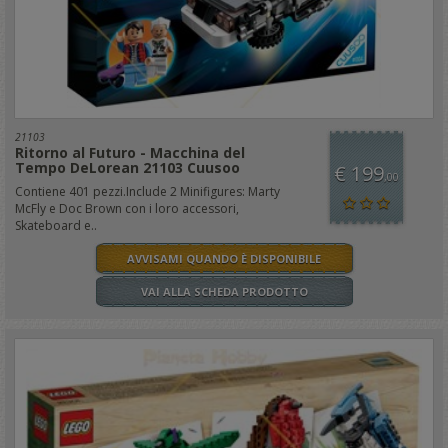
21103
Ritorno al Futuro - Macchina del
Tempo DeLorean 21103 Cuusoo
€ 199
,00
Contiene 401 pezzi.Include 2 Minifigures: Marty
McFly e Doc Brown con i loro accessori,
Skateboard e..
AVVISAMI QUANDO È DISPONIBILE
VAI ALLA SCHEDA PRODOTTO