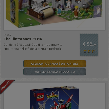
21316
The Flintstones 21316
€ 58
Contiene 748 pezzi! Goditi la moderna vita
,00
suburbana dell’età della pietra a Bedrock..
AVVISAMI QUANDO È DISPONIBILE
VAI ALLA SCHEDA PRODOTTO