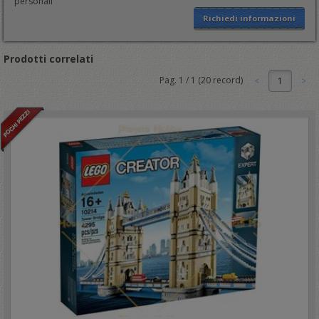
personali
Richiedi informazioni
Prodotti correlati
Pag.
1
/
1
(
20
record)
1