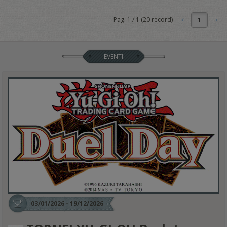
Pag.
1
/
1
(
20
record)
1
EVENTI
03/01/2026 - 19/12/2026