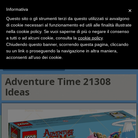
SCEGLI
×
Informativa
CATEGORIA
×
Questo sito o gli strumenti terzi da questo utilizzati si avvalgono
HOME
Lego
Lego Ideas - Cuusoo
di cookie necessari al funzionamento ed utili alle finalità illustrate
Ciao a tutti, il negozio sarà chiuso dal 9/08 al 24/08
Adventure Time 21308 Ideas
nella cookie policy. Se vuoi saperne di più o negare il consenso
compreso.
a tutti o ad alcuni cookie, consulta la
cookie policy
.
Tutti gli ordini effettuati dopo le 15:00 del 07/08 verranno
Lego Minifigures
Lego Harry Potter e Fantastic Beast
spediti a partire dal giorno 25/08.
Chiudendo questo banner, scorrendo questa pagina, cliccando
Lego Dimensions
Lego Ideas - Cuusoo
Lego Architecture
su un link o proseguendo la navigazione in altra maniera,
Buone vacanze a tutti dallo staff di Pianeta Hobby
Esclusive, Modulari ed Edizioni Speciali
Lego Polybag
acconsenti all’uso dei cookie.
Cataloghi, Libri illustrati, Accessori
Adventure Time 21308
Ideas