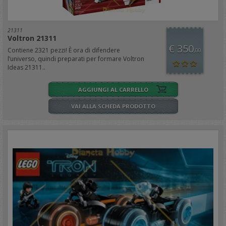
21311
Voltron 21311
€ 350
Contiene 2321 pezzi! È ora di difendere
,00
l’universo, quindi preparati per formare Voltron
Ideas 21311..
AGGIUNGI AL CARRELLO
VAI ALLA SCHEDA PRODOTTO