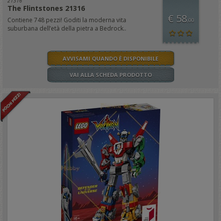
21316
The Flintstones 21316
€ 58
Contiene 748 pezzi! Goditi la moderna vita
,00
suburbana dell’età della pietra a Bedrock..
AVVISAMI QUANDO È DISPONIBILE
VAI ALLA SCHEDA PRODOTTO