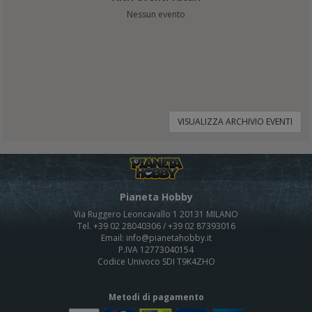
Nessun evento
VISUALIZZA ARCHIVIO EVENTI
Pianeta Hobby
Via Ruggero Leoncavallo 1 20131 MILANO
Tel. +39 02 28040306 / +39 02 87393016
Email: info@pianetahobby.it
P.IVA 12773040154
Codice Univoco SDI T9K4ZHO
Metodi di pagamento