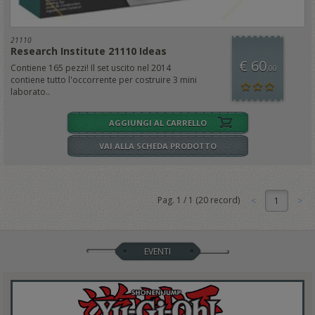
21110
Research Institute 21110 Ideas
€ 60
Contiene 165 pezzi! Il set uscito nel 2014
,00
contiene tutto l'occorrente per costruire 3 mini
laborato..
AGGIUNGI AL CARRELLO
VAI ALLA SCHEDA PRODOTTO
Pag.
1
/
1
(
20
record)
1
EVENTI