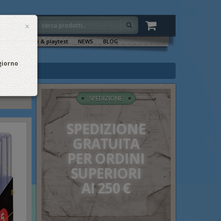
×
VENTI
Sala tornei & playtest
NEWS
BLOG
 giorno
SPEDIZIONE
SPEDIZIONE
GRATUITA
PER ORDINI
SUPERIORI
AI 250 €