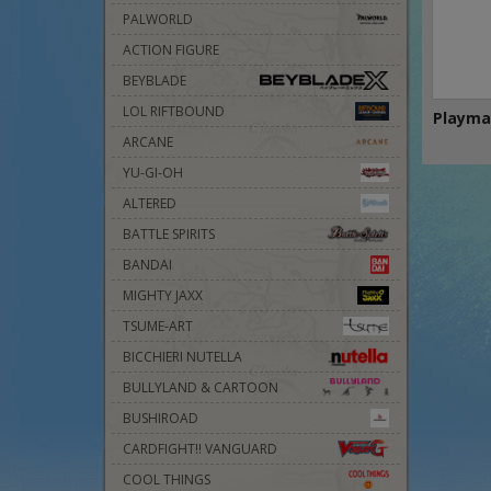
PALWORLD
ACTION FIGURE
BEYBLADE
LOL RIFTBOUND
Playma
ARCANE
YU-GI-OH
ALTERED
BATTLE SPIRITS
BANDAI
MIGHTY JAXX
TSUME-ART
BICCHIERI NUTELLA
BULLYLAND & CARTOON
BUSHIROAD
CARDFIGHT!! VANGUARD
COOL THINGS