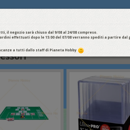
E
NOI VENDIAMO
CONTATTI E ORARI
SPEDIZIONI E COSTI
FIERE
E
cquistiamo
Chi Siamo
Vantaggi
Attività
Aiuto
Metodi di pagamento
EDI / REGISTRATI
tti, il negozio sarà chiuso dal 9/08 al 24/08 compreso.
 ordini effettuati dopo le 15:00 del 07/08 verranno spediti a partire dal
canze a tutti dallo staff di Pianeta Hobby
essori