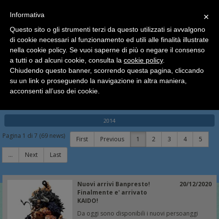
SCEGLI
×
Informativa
CATEGORIA
×
Questo sito o gli strumenti terzi da questo utilizzati si avvalgono
HOME
News
2020
di cookie necessari al funzionamento ed utili alle finalità illustrate
Ciao a tutti, il negozio sarà chiuso dal 9/08 al 24/08
nella cookie policy. Se vuoi saperne di più o negare il consenso
compreso.
News
a tutti o ad alcuni cookie, consulta la
cookie policy
.
Tutti gli ordini effettuati dopo le 15:00 del 07/08 verranno
spediti a partire dal giorno 25/08.
Chiudendo questo banner, scorrendo questa pagina, cliccando
su un link o proseguendo la navigazione in altra maniera,
Buone vacanze a tutti dallo staff di Pianeta Hobby
2026
2025
2024
2023
2022
2021
acconsenti all’uso dei cookie.
2020
2019
2018
2017
2016
2015
2014
Pagina
1
di
7
(
69
news)
First
Previous
1
2
3
4
5
...
Next
Last
Nuovi arrivi Banpresto!
20/12/2020
Finalmente e' arrivato
KAIDO!
Da oggi sono disponibili i nuovi persoanggi