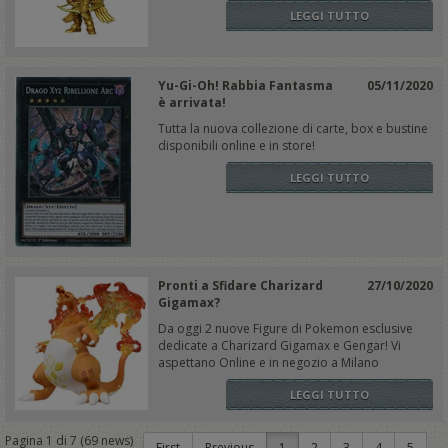
LEGGI TUTTO
Yu-Gi-Oh! Rabbia Fantasma
05/11/2020
è arrivata!
Tutta la nuova collezione di carte, box e bustine
disponibili online e in store!
LEGGI TUTTO
Pronti a Sfidare Charizard
27/10/2020
Gigamax?
Da oggi 2 nuove Figure di Pokemon esclusive
dedicate a Charizard Gigamax e Gengar! Vi
aspettano Online e in negozio a Milano
LEGGI TUTTO
Pagina
1
di
7
(
69
news)
First
Previous
1
2
3
4
5