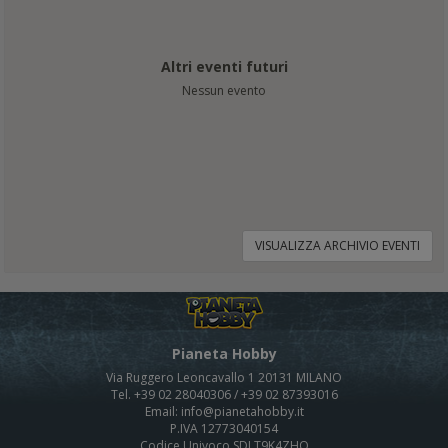
Altri eventi futuri
Nessun evento
VISUALIZZA ARCHIVIO EVENTI
Pianeta Hobby
Via Ruggero Leoncavallo 1 20131 MILANO
Tel. +39 02 28040306 / +39 02 87393016
Email: info@pianetahobby.it
P.IVA 12773040154
Codice Univoco SDI T9K4ZHO