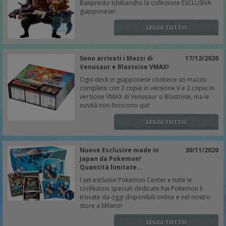
Banpresto Ichibansho la collezione ESCLUSIVA
giapponese!
LEGGI TUTTO
Sono arrivati i Mazzi di
17/12/2020
Venusaur e Blastoise VMAX!
Ogni deck in giapponese contiene un mazzo
completo con 2 copie in versione V e 2 copie in
versione VMAX di Venusaur o Blastoise, ma le
novità non finiscono qui!
LEGGI TUTTO
Nuove Esclusive made in
30/11/2020
Japan da Pokemon!
Quantità limitate...
I set esclusivi Pokemon Center e tutte le
confezioni speciali dedicate hai Pokemon li
trovate da oggi disponibili online e nel nostro
store a Milano!
LEGGI TUTTO