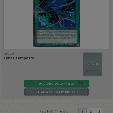
SDPL021
Cynet Tempesta
€ 0
..
,50
AGGIUNGI AL CARRELLO
VAI ALLA SCHEDA PRODOTTO
Pag.
1
/
3
(
41
record)
1