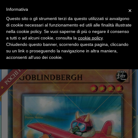
SCEGLI
×
Informativa
CATEGORIA
×
Questo sito o gli strumenti terzi da questo utilizzati si avvalgono
HOME
YU-GI-OH
Mazzi Carte Singole
di cookie necessari al funzionamento ed utili alle finalità illustrate
Ciao a tutti, il negozio sarà chiuso dal 9/08 al 24/08
Structure Deck Link Potencodificatore
Goblindbergh
nella cookie policy. Se vuoi saperne di più o negare il consenso
compreso.
a tutti o ad alcuni cookie, consulta la
cookie policy
.
Tutti gli ordini effettuati dopo le 15:00 del 07/08 verranno
Goblindbergh
spediti a partire dal giorno 25/08.
Chiudendo questo banner, scorrendo questa pagina, cliccando
su un link o proseguendo la navigazione in altra maniera,
Buone vacanze a tutti dallo staff di Pianeta Hobby
acconsenti all’uso dei cookie.