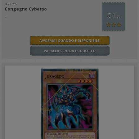
SDPL009
Congegno Cyberso
€ 1
..
,00
AVVISAMI QUANDO È DISPONIBILE
VAI ALLA SCHEDA PRODOTTO