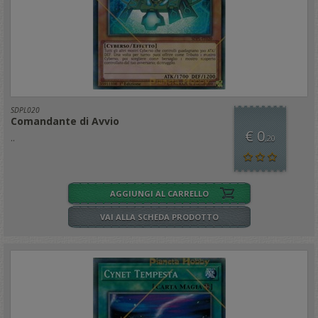
SDPL020
Comandante di Avvio
€ 0
..
,20
AGGIUNGI AL CARRELLO
VAI ALLA SCHEDA PRODOTTO