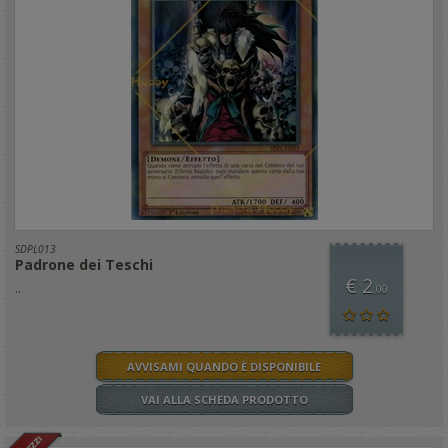
SDPL013
Padrone dei Teschi
€ 2
..
,00
AVVISAMI QUANDO È DISPONIBILE
VAI ALLA SCHEDA PRODOTTO