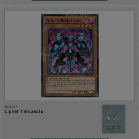
SDPL007
Cipher Tempesta
€ 0
..
,50