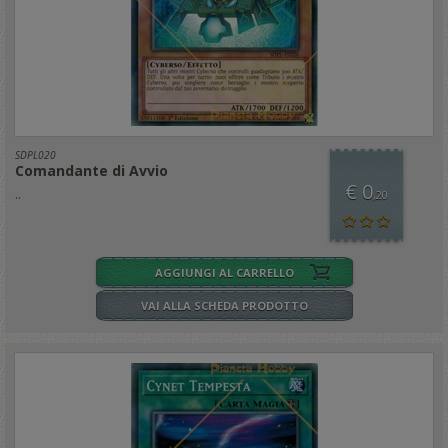
SDPL020
Comandante di Avvio
€ 0
..
,20
AGGIUNGI AL CARRELLO
VAI ALLA SCHEDA PRODOTTO