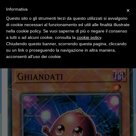
SCEGLI
×
Informativa
CATEGORIA
×
Questo sito o gli strumenti terzi da questo utilizzati si avvalgono
HOME
YU-GI-OH
Mazzi Carte Singole
di cookie necessari al funzionamento ed utili alle finalità illustrate
Ciao a tutti, il negozio sarà chiuso dal 9/08 al 24/08
Structure Deck Link Potencodificatore
Ghiandati
nella cookie policy. Se vuoi saperne di più o negare il consenso
compreso.
a tutti o ad alcuni cookie, consulta la
cookie policy
.
Tutti gli ordini effettuati dopo le 15:00 del 07/08 verranno
Ghiandati
spediti a partire dal giorno 25/08.
Chiudendo questo banner, scorrendo questa pagina, cliccando
su un link o proseguendo la navigazione in altra maniera,
Buone vacanze a tutti dallo staff di Pianeta Hobby
acconsenti all’uso dei cookie.