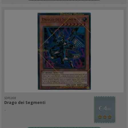
SDPL008
Drago dei Segmenti
€ 4
..
,00