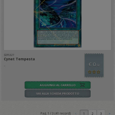
SDPL021
Cynet Tempesta
€ 0
..
,50
AGGIUNGI AL CARRELLO
VAI ALLA SCHEDA PRODOTTO
Pag.
1
/
3
(
41
record)
1