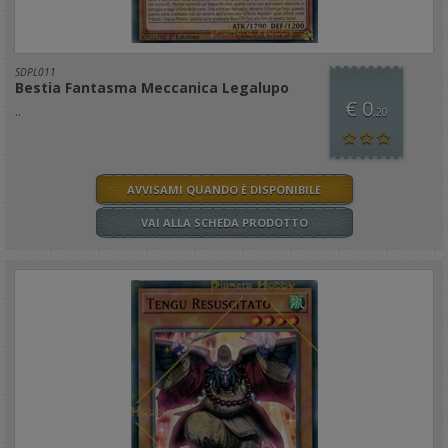
SDPL011
Bestia Fantasma Meccanica Legalupo
€ 0
..
,20
AVVISAMI QUANDO È DISPONIBILE
VAI ALLA SCHEDA PRODOTTO