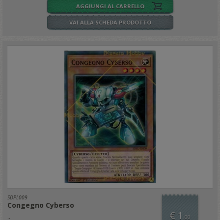
AGGIUNGI AL CARRELLO
VAI ALLA SCHEDA PRODOTTO
SDPL009
Congegno Cyberso
€ 1
..
,00