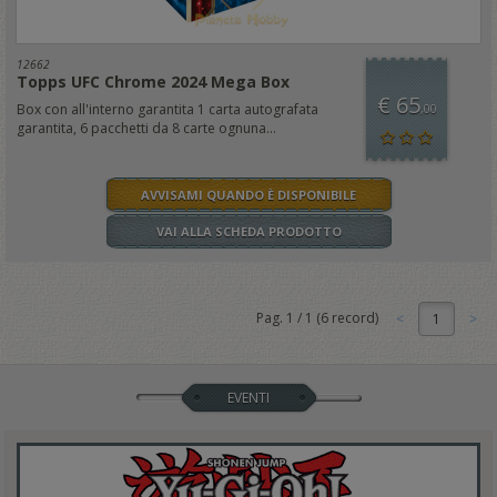
12662
Topps UFC Chrome 2024 Mega Box
€ 65
Box con all'interno garantita 1 carta autografata
,00
garantita, 6 pacchetti da 8 carte ognuna...
AVVISAMI QUANDO È DISPONIBILE
VAI ALLA SCHEDA PRODOTTO
Pag.
1
/
1
(
6
record)
1
EVENTI