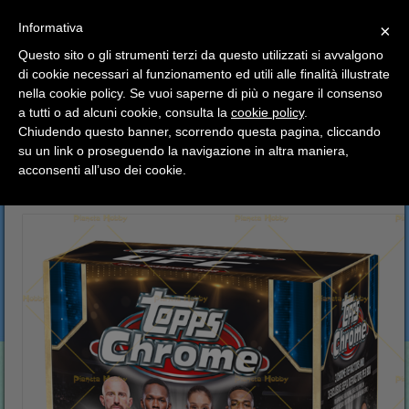
SCEGLI
×
Informativa
CATEGORIA
×
Questo sito o gli strumenti terzi da questo utilizzati si avvalgono
HOME
Topps
UFC - Ultimate Fighting Championship
di cookie necessari al funzionamento ed utili alle finalità illustrate
Ciao a tutti, il negozio sarà chiuso dal 9/08 al 24/08
Topps UFC Chrome 2024 Blaster Box
nella cookie policy. Se vuoi saperne di più o negare il consenso
compreso.
a tutti o ad alcuni cookie, consulta la
cookie policy
.
Tutti gli ordini effettuati dopo le 15:00 del 07/08 verranno
Topps UFC Chrome 2024
spediti a partire dal giorno 25/08.
Chiudendo questo banner, scorrendo questa pagina, cliccando
su un link o proseguendo la navigazione in altra maniera,
Blaster Box
Buone vacanze a tutti dallo staff di Pianeta Hobby
acconsenti all’uso dei cookie.