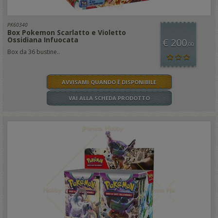
PK60340
Box Pokemon Scarlatto e Violetto
Ossidiana Infuocata
€ 200
,00
Box da 36 bustine..
AVVISAMI QUANDO È DISPONIBILE
VAI ALLA SCHEDA PRODOTTO