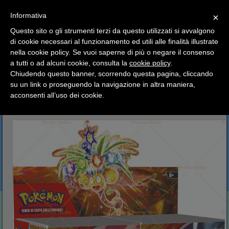
SCEGLI
×
Informativa
CATEGORIA
×
Questo sito o gli strumenti terzi da questo utilizzati si avvalgono
HOME
Pokemon
Box Italiani
di cookie necessari al funzionamento ed utili alle finalità illustrate
Ciao a tutti, il negozio sarà chiuso dal 9/08 al 24/08
Box Pokemon Scarlatto e Violetto Scintille Folgoranti
nella cookie policy. Se vuoi saperne di più o negare il consenso
compreso.
a tutti o ad alcuni cookie, consulta la
cookie policy
.
Tutti gli ordini effettuati dopo le 15:00 del 07/08 verranno
Box Pokemon Scarlatto e
spediti a partire dal giorno 25/08.
Chiudendo questo banner, scorrendo questa pagina, cliccando
su un link o proseguendo la navigazione in altra maniera,
Violetto Scintille Folgoranti
Buone vacanze a tutti dallo staff di Pianeta Hobby
acconsenti all’uso dei cookie.