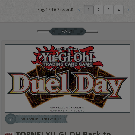
Pag.
1
/
4
(
62
record)
1
EVENTI
03/01/2026 - 19/12/2026
TORNEI YU-GI-OH Back to