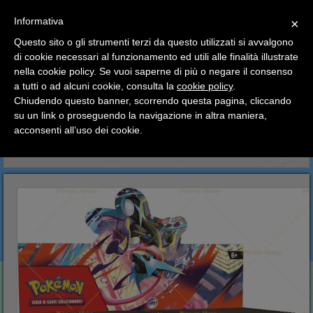
SCEGLI
×
Informativa
CATEGORIA
×
Questo sito o gli strumenti terzi da questo utilizzati si avvalgono
HOME
Pokemon
Box Italiani
di cookie necessari al funzionamento ed utili alle finalità illustrate
Ciao a tutti, il negozio sarà chiuso dal 9/08 al 24/08
Box Pokemon Megaevoluzione: Caos Nascente
nella cookie policy. Se vuoi saperne di più o negare il consenso
compreso.
a tutti o ad alcuni cookie, consulta la
cookie policy
.
Tutti gli ordini effettuati dopo le 15:00 del 07/08 verranno
Box Pokemon
spediti a partire dal giorno 25/08.
Chiudendo questo banner, scorrendo questa pagina, cliccando
su un link o proseguendo la navigazione in altra maniera,
Megaevoluzione: Caos
Buone vacanze a tutti dallo staff di Pianeta Hobby
acconsenti all’uso dei cookie.
Nascente