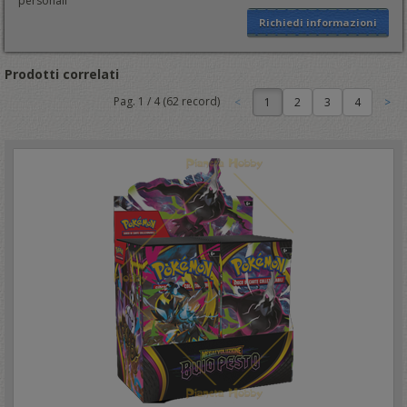
personali
Richiedi informazioni
Prodotti correlati
Pag.
1
/
4
(
62
record)
1