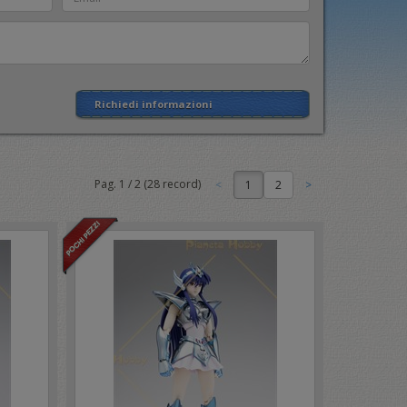
Richiedi informazioni
Pag.
1
/
2
(
28
record)
1