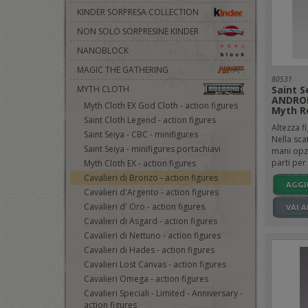
KINDER SORPRESA COLLECTION
NON SOLO SORPRESINE KINDER
NANOBLOCK
MAGIC THE GATHERING
80531
MYTH CLOTH
Saint S
ANDRO
Myth Cloth EX God Cloth - action figures
Myth R
Saint Cloth Legend - action figures
Altezza f
Saint Seiya - CBC - minifigures
Nella sca
Saint Seiya - minifigures portachiavi
mani opzi
parti per i
Myth Cloth EX - action figures
Cavalieri di Bronzo - action figures
AGGI
Cavalieri d'Argento - action figures
Cavalieri d' Oro - action figures
VAI 
Cavalieri di Asgard - action figures
Cavalieri di Nettuno - action figures
Cavalieri di Hades - action figures
Cavalieri Lost Canvas - action figures
Cavalieri Omega - action figures
Cavalieri Speciali - Limited - Anniversary -
action figures