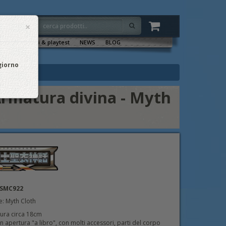
×
VENTI
Sala tornei & playtest
NEWS
BLOG
 giorno
matura divina - Myth
SSMC922
e: Myth Cloth
gura circa 18cm
n apertura "a libro", con molti accessori, parti del corpo