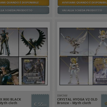
SAMI QUANDO È DISPONIBILE
AVVISAMI QUANDO È DISPONIBIL
ALLA SCHEDA PRODOTTO
VAI ALLA SCHEDA PRODOTTO
SSMC988
X IKKI BLACK
CRYSTAL HYOGA V2 OLD
Myth cloth
Bronze - Myth cloth
€ 55
,00