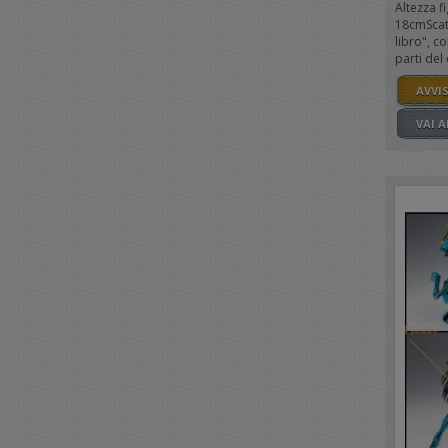
Altezza fi
18cmScat
libro", c
parti del 
AVVI
VAI 