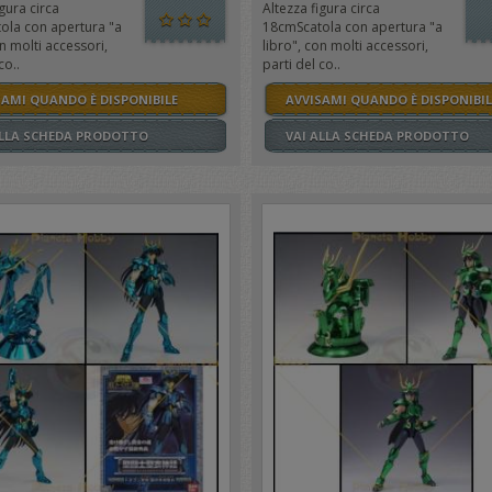
gura circa
Altezza figura circa
ola con apertura "a
18cmScatola con apertura "a
on molti accessori,
libro", con molti accessori,
co..
parti del co..
SAMI QUANDO È DISPONIBILE
AVVISAMI QUANDO È DISPONIBIL
ALLA SCHEDA PRODOTTO
VAI ALLA SCHEDA PRODOTTO