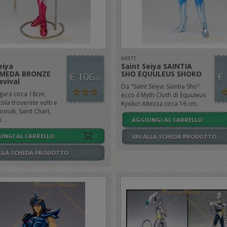
64971
eiya
Saint Seiya SAINTIA
MEDA BRONZE
SHO EQUULEUS SHOKO
€ 106
€
,00
evival
Da "Saint Seiya: Saintia Sho"
igura circa 18cm,
ecco il Myth Cloth di Equuleus
tola troverete volti e
Kyoko! Altezza circa 16 cm..
onali, Saint Chart,
 ..
AGGIUNGI AL CARRELLO
UNGI AL CARRELLO
VAI ALLA SCHEDA PRODOTTO
ALLA SCHEDA PRODOTTO