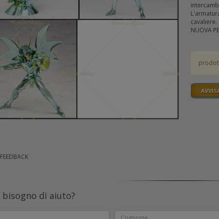
intercambi
L'armatura
cavaliere.
NUOVA PE
prodot
AVVIS
 FEEDBACK
 bisogno di aiuto?