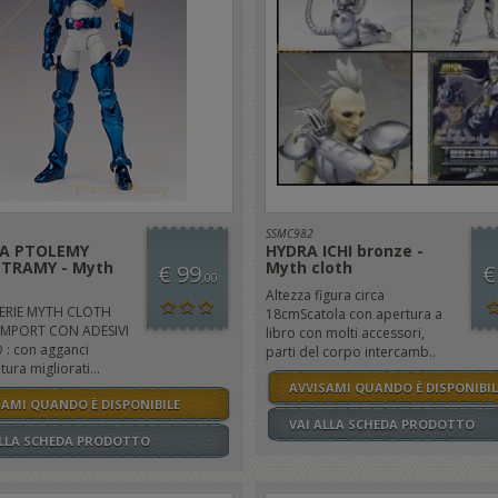
SSMC982
A PTOLEMY
HYDRA ICHI bronze -
 TRAMY - Myth
Myth cloth
€ 99
€
,00
Altezza figura circa
ERIE MYTH CLOTH
18cmScatola con apertura a
IMPORT CON ADESIVI
libro con molti accessori,
: con agganci
parti del corpo intercamb..
ura migliorati...
AVVISAMI QUANDO È DISPONIBIL
SAMI QUANDO È DISPONIBILE
VAI ALLA SCHEDA PRODOTTO
ALLA SCHEDA PRODOTTO