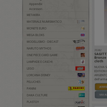
Appendix
Accessori
METAKIRA
MATERIALE NUMISMATICO
MONETE EURO
MEGA BLOKS
MODELLISMO - DIECAST
NARUTO MYTHOS
35382
SAGITT
ONE PIECE CARD GAME
Bronze
cloth
LAMPADE E CASCHI
NUOVA S
LEGO
EDITION 
ARGENTO 
LORCANA DISNEY
dell'armat
PELUCHES
AVVI
PANINI
VAI 
DAKA CULTURE
PLASTOY