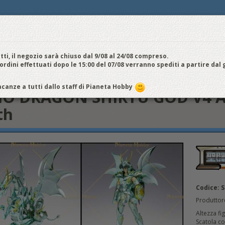
E
NOI VENDIAMO
CONTATTI E ORARI
SPEDIZIONI E COSTI
FIERE
E
cquistiamo
Chi Siamo
Vantaggi
Attività
Aiuto
Metodi di pagamento
EDI / REGISTRATI
tti, il negozio sarà chiuso dal 9/08 al 24/08 compreso.
 ordini effettuati dopo le 15:00 del 07/08 verranno spediti a partire dal
es
SIRIO DRAGON SHIRYU GOD V4 Armatura divina - Myth cloth
canze a tutti dallo staff di Pianeta Hobby
IO DRAGON SHIRYU GOD V4 Ar
th
Codice: 
Produttor
Altezza fi
Scatola co