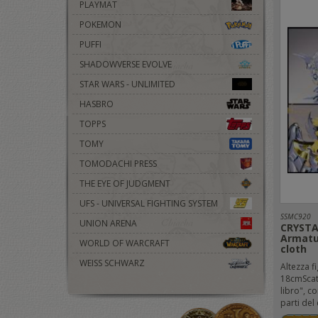
PLAYMAT
POKEMON
PUFFI
SHADOWVERSE EVOLVE
STAR WARS - UNLIMITED
HASBRO
TOPPS
TOMY
TOMODACHI PRESS
THE EYE OF JUDGMENT
UFS - UNIVERSAL FIGHTING SYSTEM
SSMC920
UNION ARENA
CRYSTA
Armatu
WORLD OF WARCRAFT
cloth
WEISS SCHWARZ
Altezza fi
18cmScat
libro", c
parti del 