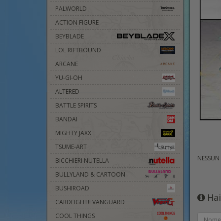
PALWORLD
ACTION FIGURE
BEYBLADE
LOL RIFTBOUND
ARCANE
YU-GI-OH
ALTERED
BATTLE SPIRITS
BANDAI
MIGHTY JAXX
TSUME-ART
NESSUN
BICCHIERI NUTELLA
BULLYLAND & CARTOON
BUSHIROAD
Hai
CARDFIGHT!! VANGUARD
COOL THINGS