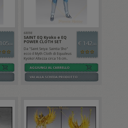
68098
SAINT EQ Kyoko e EQ
POWER CLOTH SET
 105
€ 142
,00
,00
Da "Saint Seiya: Saintia Sho"
ecco il Myth Cloth di Equuleus
Kyoko! Altezza circa 16 cm..
AGGIUNGI AL CARRELLO
VAI ALLA SCHEDA PRODOTTO