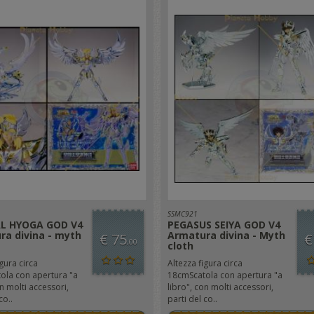
SSMC921
L HYOGA GOD V4
PEGASUS SEIYA GOD V4
ra divina - myth
Armatura divina - Myth
€ 75
€
,00
cloth
gura circa
Altezza figura circa
ola con apertura "a
18cmScatola con apertura "a
on molti accessori,
libro", con molti accessori,
co..
parti del co..