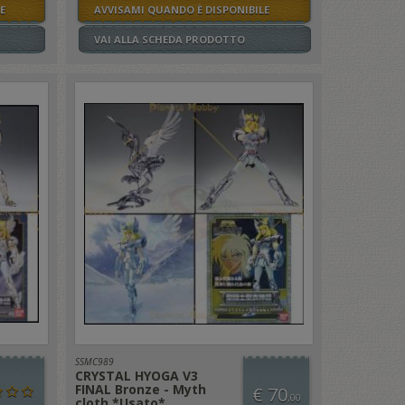
E
AVVISAMI QUANDO È DISPONIBILE
VAI ALLA SCHEDA PRODOTTO
SSMC989
CRYSTAL HYOGA V3
FINAL Bronze - Myth
€ 70
,00
cloth *Usato*