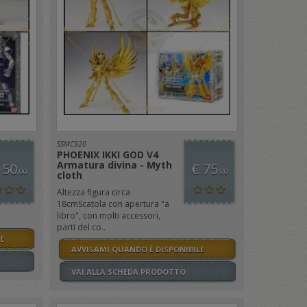
SSMC920
PHOENIX IKKI GOD V4
Armatura divina - Myth
 50
€ 75
,00
,00
cloth
Altezza figura circa
18cmScatola con apertura "a
libro", con molti accessori,
parti del co..
E
AVVISAMI QUANDO È DISPONIBILE
VAI ALLA SCHEDA PRODOTTO