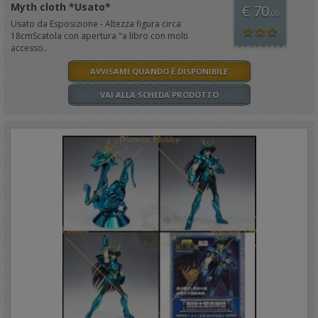
Myth cloth *Usato*
€ 70
,00
Usato da Esposizione - Altezza figura circa
18cmScatola con apertura "a libro con molti
accesso..
AVVISAMI QUANDO È DISPONIBILE
VAI ALLA SCHEDA PRODOTTO