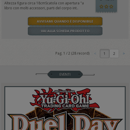
Altezza figura circa 18cmScatola con apertura "a
libro con molti accessori, parti del corpo int..
AVVISAMI QUANDO È DISPONIBILE
VAI ALLA SCHEDA PRODOTTO
Pag.
1
/
2
(
28
record)
1
EVENTI