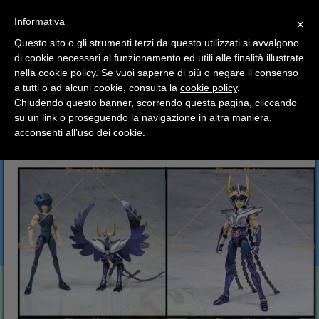
SCEGLI
×
Informativa
CATEGORIA
×
Questo sito o gli strumenti terzi da questo utilizzati si avvalgono
HOME
Myth Cloth
Cavalieri di Bronzo - action figures
di cookie necessari al funzionamento ed utili alle finalità illustrate
Ciao a tutti, il negozio sarà chiuso dal 9/08 al 24/08
PHOENIX IKKI V2 OLD Bronze - Myth cloth
nella cookie policy. Se vuoi saperne di più o negare il consenso
compreso.
a tutti o ad alcuni cookie, consulta la
cookie policy
.
Tutti gli ordini effettuati dopo le 15:00 del 07/08 verranno
PHOENIX IKKI V2 OLD
spediti a partire dal giorno 25/08.
Chiudendo questo banner, scorrendo questa pagina, cliccando
su un link o proseguendo la navigazione in altra maniera,
Bronze - Myth cloth
Buone vacanze a tutti dallo staff di Pianeta Hobby
acconsenti all’uso dei cookie.