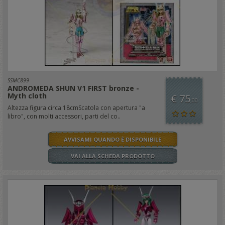
SSMC899
ANDROMEDA SHUN V1 FIRST bronze -
Myth cloth
€ 75
,00
Altezza figura circa 18cmScatola con apertura "a
libro", con molti accessori, parti del co..
AVVISAMI QUANDO È DISPONIBILE
VAI ALLA SCHEDA PRODOTTO