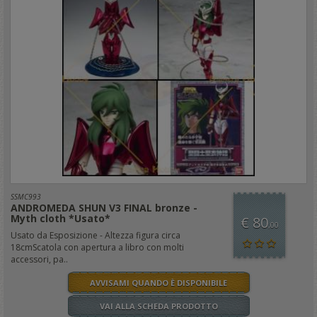
SSMC993
ANDROMEDA SHUN V3 FINAL bronze -
Myth cloth *Usato*
€ 80
,00
Usato da Esposizione - Altezza figura circa
18cmScatola con apertura a libro con molti
accessori, pa..
AVVISAMI QUANDO È DISPONIBILE
VAI ALLA SCHEDA PRODOTTO