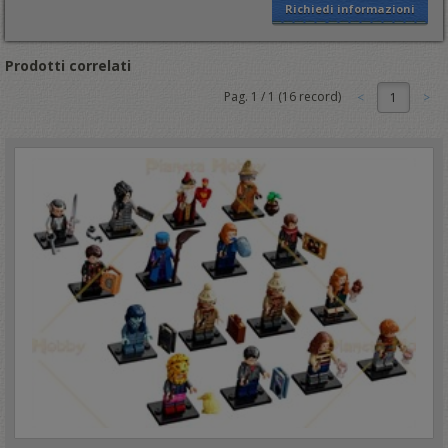
Richiedi informazioni
Prodotti correlati
Pag.
1
/
1
(
16
record)
1