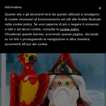
SCEGLI
×
Informativa
CATEGORIA
×
Questo sito o gli strumenti terzi da questo utilizzati si avvalgono
HOME
Lego
Lego Minifigures
di cookie necessari al funzionamento ed utili alle finalità illustrate
Ciao a tutti, il negozio sarà chiuso dal 9/08 al 24/08
Lego Minifigures Harry Potter 2
Albus Dumbledore Silente
nella cookie policy. Se vuoi saperne di più o negare il consenso
compreso.
a tutti o ad alcuni cookie, consulta la
cookie policy
.
Tutti gli ordini effettuati dopo le 15:00 del 07/08 verranno
Albus Dumbledore Silente
spediti a partire dal giorno 25/08.
Chiudendo questo banner, scorrendo questa pagina, cliccando
su un link o proseguendo la navigazione in altra maniera,
Buone vacanze a tutti dallo staff di Pianeta Hobby
acconsenti all’uso dei cookie.