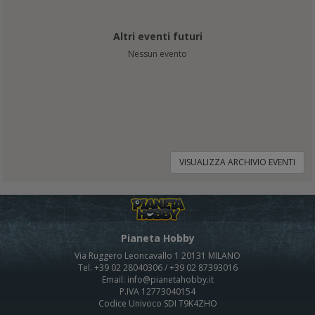
Altri eventi futuri
Nessun evento
VISUALIZZA ARCHIVIO EVENTI
Pianeta Hobby
Via Ruggero Leoncavallo 1 20131 MILANO
Tel. +39 02 28040306 / +39 02 87393016
Email: info@pianetahobby.it
P.IVA 12773040154
Codice Univoco SDI T9K4ZHO