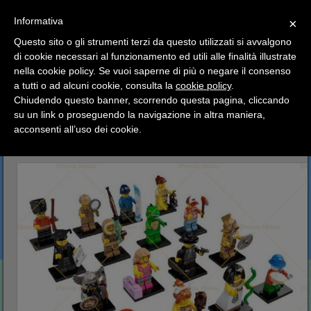
SCEGLI
×
Informativa
CATEGORIA
×
Questo sito o gli strumenti terzi da questo utilizzati si avvalgono
HOME
Lego
Lego Minifigures
Lego Minifigures 5°
di cookie necessari al funzionamento ed utili alle finalità illustrate
Ciao a tutti, il negozio sarà chiuso dal 9/08 al 24/08
Serie completa - Lego Minifigures 5°
nella cookie policy. Se vuoi saperne di più o negare il consenso
compreso.
a tutti o ad alcuni cookie, consulta la
cookie policy
.
Tutti gli ordini effettuati dopo le 15:00 del 07/08 verranno
Serie completa - Lego
spediti a partire dal giorno 25/08.
Chiudendo questo banner, scorrendo questa pagina, cliccando
su un link o proseguendo la navigazione in altra maniera,
Minifigures 5°
Buone vacanze a tutti dallo staff di Pianeta Hobby
acconsenti all’uso dei cookie.