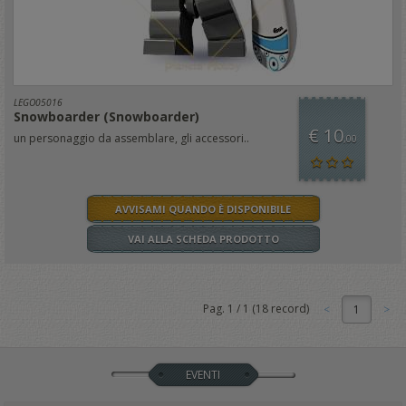
LEGO05016
Snowboarder (Snowboarder)
€ 10
un personaggio da assemblare, gli accessori..
,00
AVVISAMI QUANDO È DISPONIBILE
VAI ALLA SCHEDA PRODOTTO
Pag.
1
/
1
(
18
record)
1
EVENTI