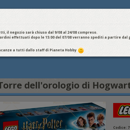
E
NOI VENDIAMO
CONTATTI E ORARI
SPEDIZIONI E COSTI
FIERE
E
cquistiamo
Chi Siamo
Vantaggi
Attività
Aiuto
Metodi di pagamento
EDI / REGISTRATI
tti, il negozio sarà chiuso dal 9/08 al 24/08 compreso.
 ordini effettuati dopo le 15:00 del 07/08 verranno spediti a partire dal
La Torre dell'orologio di Hogwarts 75948
canze a tutti dallo staff di Pianeta Hobby
Lego Dimensions
Lego Ideas - Cuusoo
Lego Architecture
Torre dell'orologio di Hogwar
Codice: 