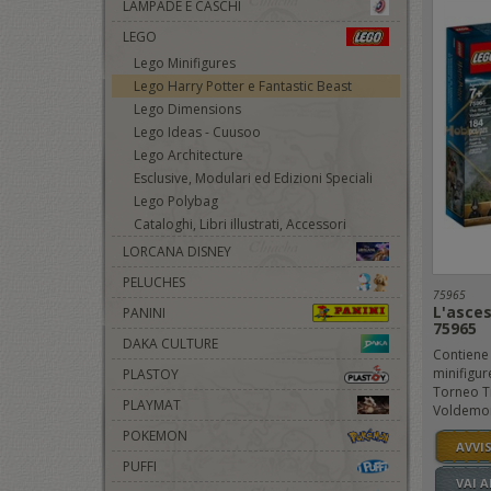
LAMPADE E CASCHI
LEGO
Lego Minifigures
Lego Harry Potter e Fantastic Beast
Lego Dimensions
Lego Ideas - Cuusoo
Lego Architecture
Esclusive, Modulari ed Edizioni Speciali
Lego Polybag
Cataloghi, Libri illustrati, Accessori
LORCANA DISNEY
PELUCHES
75965
L'asces
PANINI
75965
DAKA CULTURE
Contiene 
minifigur
PLASTOY
Torneo T
PLAYMAT
Voldemort
POKEMON
AVVI
PUFFI
VAI 