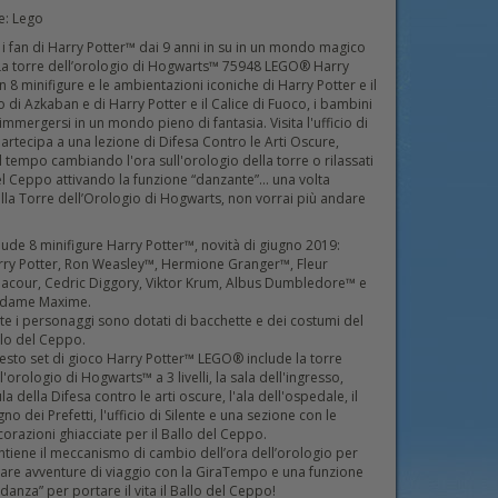
e: Lego
i fan di Harry Potter™ dai 9 anni in su in un mondo magico
t La torre dell’orologio di Hogwarts™ 75948 LEGO® Harry
n 8 minifigure e le ambientazioni iconiche di Harry Potter e il
o di Azkaban e di Harry Potter e il Calice di Fuoco, i bambini
mmergersi in un mondo pieno di fantasia. Visita l'ufficio di
partecipa a una lezione di Difesa Contro le Arti Oscure,
l tempo cambiando l'ora sull'orologio della torre o rilassati
el Ceppo attivando la funzione “danzante”... una volta
lla Torre dell’Orologio di Hogwarts, non vorrai più andare
lude 8 minifigure Harry Potter™, novità di giugno 2019:
rry Potter, Ron Weasley™, Hermione Granger™, Fleur
lacour, Cedric Diggory, Viktor Krum, Albus Dumbledore™ e
dame Maxime.
te i personaggi sono dotati di bacchette e dei costumi del
llo del Ceppo.
sto set di gioco Harry Potter™ LEGO® include la torre
l'orologio di Hogwarts™ a 3 livelli, la sala dell'ingresso,
ula della Difesa contro le arti oscure, l'ala dell'ospedale, il
no dei Prefetti, l'ufficio di Silente e una sezione con le
orazioni ghiacciate per il Ballo del Ceppo.
tiene il meccanismo di cambio dell’ora dell’orologio per
are avventure di viaggio con la GiraTempo e una funzione
“danza” per portare il vita il Ballo del Ceppo!