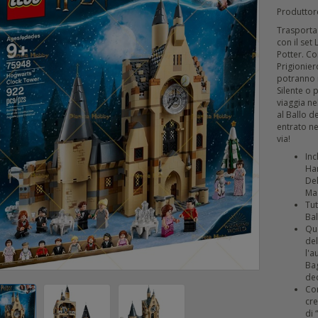
Produttor
Trasporta 
con il se
Potter. Co
Prigionier
potranno i
Silente o 
viaggia ne
al Ballo d
entrato ne
via!
Inc
Ha
De
Ma
Tut
Ba
Que
del
l'a
Bag
dec
Con
cre
di 