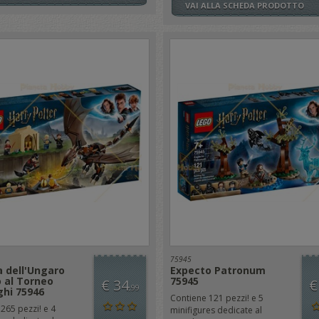
VAI ALLA SCHEDA PRODOTTO
75945
a dell'Ungaro
Expecto Patronum
 al Torneo
75945
€ 34
€
,99
hi 75946
Contiene 121 pezzi! e 5
265 pezzi! e 4
minifigures dedicate al