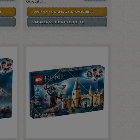
Quidditch...
E
AVVISAMI QUANDO È DISPONIBILE
VAI ALLA SCHEDA PRODOTTO