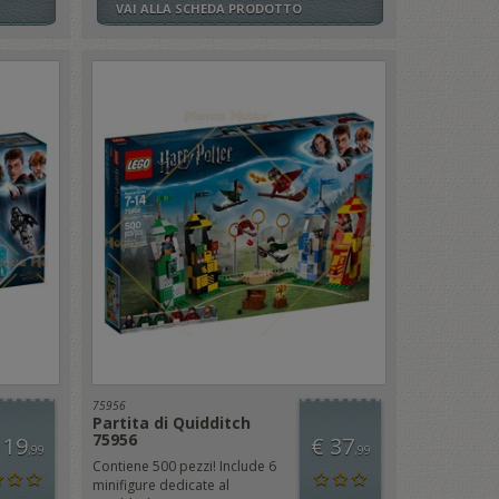
VAI ALLA SCHEDA PRODOTTO
75956
Partita di Quidditch
75956
 19
€ 37
,99
,99
Contiene 500 pezzi! Include 6
minifigure dedicate al