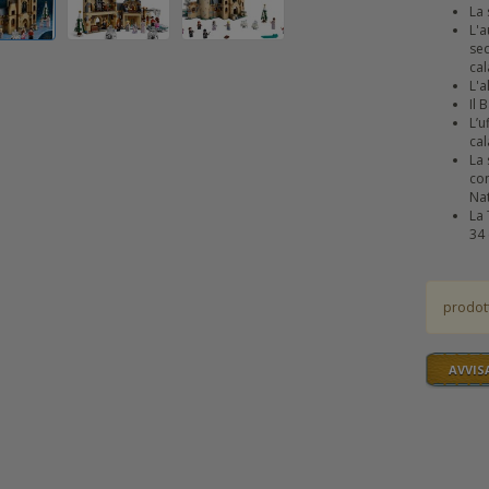
La 
L'a
sed
cal
L'a
Il 
L’u
cal
La 
con
Nat
La 
34 
prodot
AVVIS