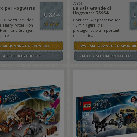
75954
so per Hogwarts
La Sala Grande di
Hogwarts 75954
€ 82
€
,99
801 pezzi! Include 5
Contiene 878 pezzi! Include
e: Harry Potter, Ron
10 minifigure, tra i
 Hermione Granger,
protagonisti più importanti
in e..
della serie..
SAMI QUANDO È DISPONIBILE
AVVISAMI QUANDO È DISPONIBIL
ALLA SCHEDA PRODOTTO
VAI ALLA SCHEDA PRODOTTO