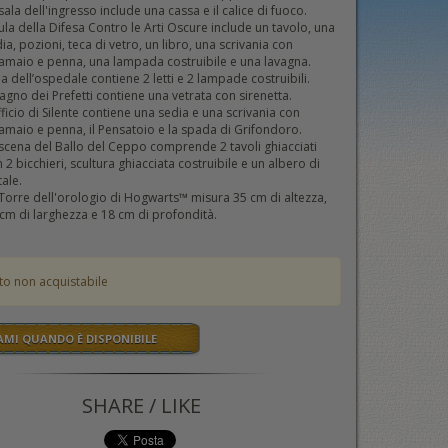
sala dell'ingresso include una cassa e il calice di fuoco.
ula della Difesa Contro le Arti Oscure include un tavolo, una
ia, pozioni, teca di vetro, un libro, una scrivania con
amaio e penna, una lampada costruibile e una lavagna.
la dell’ospedale contiene 2 letti e 2 lampade costruibili.
Bagno dei Prefetti contiene una vetrata con sirenetta.
fficio di Silente contiene una sedia e una scrivania con
amaio e penna, il Pensatoio e la spada di Grifondoro.
scena del Ballo del Ceppo comprende 2 tavoli ghiacciati
 2 bicchieri, scultura ghiacciata costruibile e un albero di
ale.
Torre dell'orologio di Hogwarts™ misura 35 cm di altezza,
cm di larghezza e 18 cm di profondità.
to non acquistabile
AMI QUANDO È DISPONIBILE
SHARE / LIKE