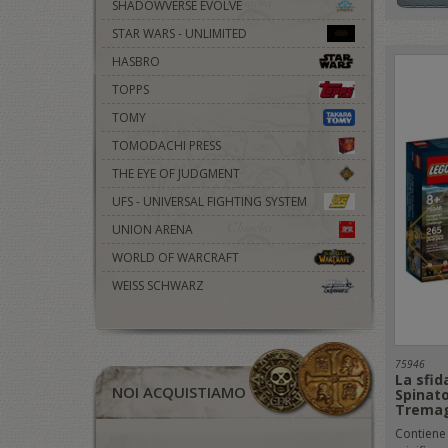
SHADOWVERSE EVOLVE
STAR WARS - UNLIMITED
HASBRO
TOPPS
TOMY
TOMODACHI PRESS
THE EYE OF JUDGMENT
UFS - UNIVERSAL FIGHTING SYSTEM
UNION ARENA
WORLD OF WARCRAFT
WEISS SCHWARZ
75946
La sfid
NOI ACQUISTIAMO
Spinato
Tremag
Contiene 