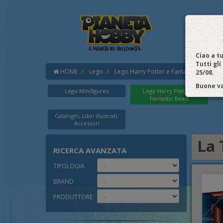
HOM
Noi A
ACC
Ciao a tu
Tutti gli
HOME
Lego
Lego Harry Potter e Fantastic Beast
25/08.
Buone va
Lego Minifigures
Lego Harry Potter e
Fantastic Beast
Cataloghi, Libri illustrati,
Accessori
La 
RICERCA
AVANZATA
TIPOLOGIA
BRAND
PRODUTTORE