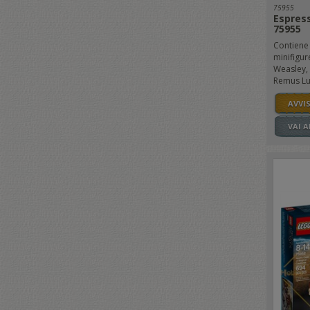
75955
Espres
75955
Contiene 
minifigur
Weasley,
Remus Lup
AVVI
VAI 