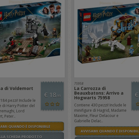
75958
a di Voldemort
La Carrozza di
Beauxbatons: Arrivo a
€ 18
€
,99
Hogwarts 75958
184 pezzi! Include le
Contiene 430 pezzi! Include le
e di Harry Potter del
minifigure di Hagrid, Madame
remaghi, Lord
Maxime, Fleur Delacour e
, Peter..
Gabrielle Delac..
SAMI QUANDO È DISPONIBILE
AVVISAMI QUANDO È DISPONIBIL
ALLA SCHEDA PRODOTTO