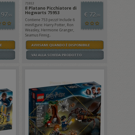
75953
Il Platano Picchiatore di
Hogwarts 75953
 97
€ 72
,99
,99
Contiene 753 pezzi! Include 6
minifigure: Harry Potter, Ron
Weasley, Hermione Granger,
Seamus Finnig..
E
AVVISAMI QUANDO È DISPONIBILE
VAI ALLA SCHEDA PRODOTTO