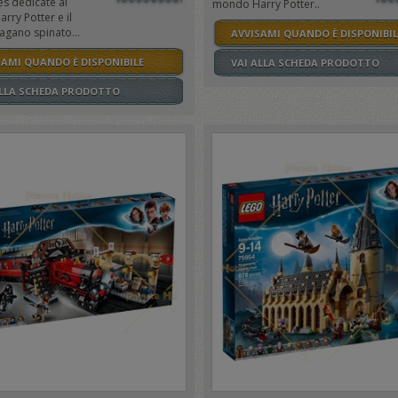
es dedicate al
mondo Harry Potter..
ry Potter e il
agano spinato...
AVVISAMI QUANDO È DISPONIBIL
SAMI QUANDO È DISPONIBILE
VAI ALLA SCHEDA PRODOTTO
ALLA SCHEDA PRODOTTO