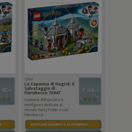
75947
La Capanna di Hagrid: il
Salvataggio di
 48
€ 64
,99
,99
Fierobecco 75947
Contiene 496 pezzi! e 6
minifigures dedicate al
mondo Harry Potter e con
Fierobecco...
E
AVVISAMI QUANDO È DISPONIBILE