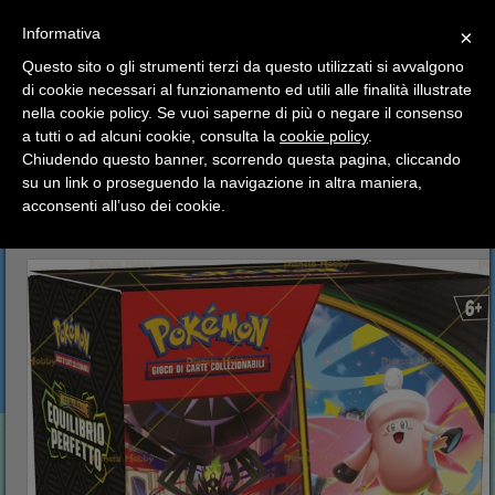
SCEGLI
×
Informativa
CATEGORIA
×
Questo sito o gli strumenti terzi da questo utilizzati si avvalgono
HOME
Pokemon
Confezioni Speciali Italiano
di cookie necessari al funzionamento ed utili alle finalità illustrate
Ciao a tutti, il negozio sarà chiuso dal 9/08 al 24/08
Pokemon Megaevoluzione: Equilibrio Perfetto Bundle
nella cookie policy. Se vuoi saperne di più o negare il consenso
compreso.
a tutti o ad alcuni cookie, consulta la
cookie policy
.
Tutti gli ordini effettuati dopo le 15:00 del 07/08 verranno
Pokemon Megaevoluzione:
spediti a partire dal giorno 25/08.
Chiudendo questo banner, scorrendo questa pagina, cliccando
su un link o proseguendo la navigazione in altra maniera,
Equilibrio Perfetto Bundle
Buone vacanze a tutti dallo staff di Pianeta Hobby
acconsenti all’uso dei cookie.