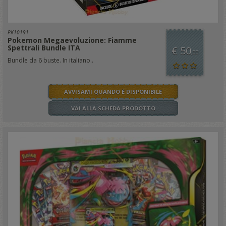
PK10191
Pokemon Megaevoluzione: Fiamme
Spettrali Bundle ITA
€ 50
,00
Bundle da 6 buste. In italiano..
AVVISAMI QUANDO È DISPONIBILE
VAI ALLA SCHEDA PRODOTTO