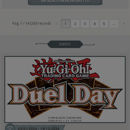
VAI ALLA SCHEDA PRODOTTO
Pag.
1
/
14
(
263
record)
1
EVENTI
03/01/2026 - 19/12/2026