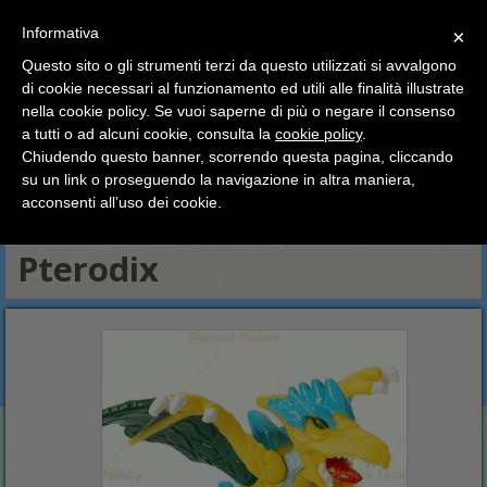
SCEGLI
×
Informativa
CATEGORIA
×
Questo sito o gli strumenti terzi da questo utilizzati si avvalgono
HOME
DinoFroz
Dinofroz Cartoon Series
Pterodix
di cookie necessari al funzionamento ed utili alle finalità illustrate
Ciao a tutti, il negozio sarà chiuso dal 9/08 al 24/08
nella cookie policy. Se vuoi saperne di più o negare il consenso
compreso.
Scarymals
DinoFroz Dragon's Revenge
Dinofroz Cartoon Series
a tutti o ad alcuni cookie, consulta la
cookie policy
.
Tutti gli ordini effettuati dopo le 15:00 del 07/08 verranno
Dinofroz Tribe
DinoFroz Duel
DinoFroz Combact 3 serie
spediti a partire dal giorno 25/08.
Chiudendo questo banner, scorrendo questa pagina, cliccando
su un link o proseguendo la navigazione in altra maniera,
DinoFroz World
Buone vacanze a tutti dallo staff di Pianeta Hobby
acconsenti all’uso dei cookie.
DinoFroz serie 1
Pterodix