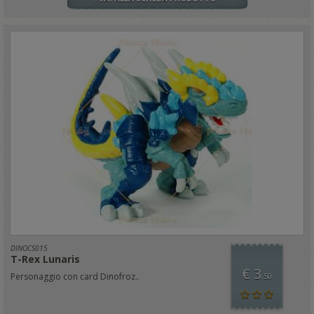
DINOCS015
T-Rex Lunaris
€ 3
Personaggio con card Dinofroz..
,50