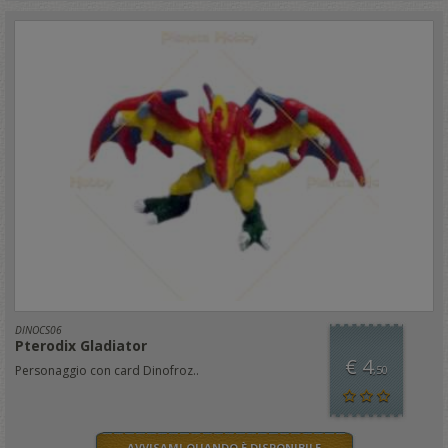
DINOCS06
Pterodix Gladiator
€ 4
Personaggio con card Dinofroz..
,50
AVVISAMI QUANDO È DISPONIBILE