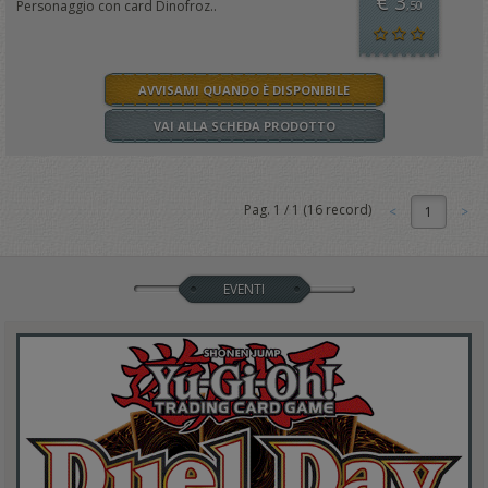
€ 3
Personaggio con card Dinofroz..
,50
AVVISAMI QUANDO È DISPONIBILE
VAI ALLA SCHEDA PRODOTTO
Pag.
1
/
1
(
16
record)
1
EVENTI